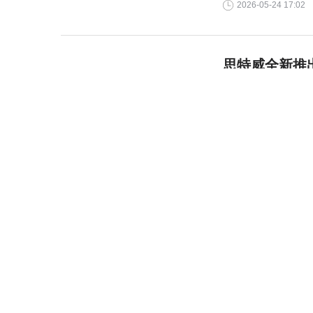
2026-05-24 17:02
思特威全新推
思特威（上海）电子
系列图像传感器——SC48
2026-05-21 15:38
热门频道：
新闻
财经
科技
文娱
银行
证券
健康
基金
美股
港股
EN
外汇
招聘
原创