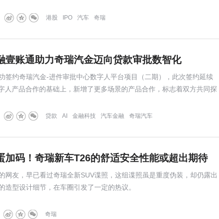
港股
IPO
汽车
奇瑞
融壹账通助力奇瑞汽金迈向贷款审批数智化
功签约奇瑞汽金-进件审批中心数字人平台项目（二期），此次签约延续
数字人产品合作的基础上，新增了更多场景的产品合作，标志着双方共同探
型的旅程进入新阶段。
贷款
AI
金融科技
汽车金融
奇瑞汽车
蛋加码！奇瑞新车T26的舒适安全性能或超出期待
的网友，早已看过奇瑞全新SUV谍照，这组谍照虽是重度伪装，却仍露出
的造型设计细节，在车圈引发了一定的热议。
奇瑞