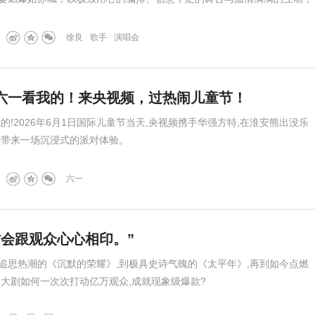
记忆，五月篇章就此落下帷幕。
徐良
歌手
演唱会
六一看我的！来央视频，过热闹儿童节！
的!2026年6月1日国际儿童节当天,央视频携手华强方特,在淮安熊出没乐
们带来一场沉浸式的派对体验。
六一
才会跟观众心心相印。”
追思热潮的《沉默的荣耀》,到极具史诗气魄的《太平年》,再到如今点燃
台大剧如何一次次打动亿万观众,成就现象级爆款?