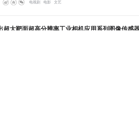
电视剧
电影
文艺
出超大靶面超高分辨率工业相机应用系列图像传感
科技股份有限公司近日宣布，全新推出超大靶面超高分辨率工业相机应用
80RS(45MP)、SC3080RS(30MP)及SC2080RS（20MP）
点击加载更多
汽车
体育
科创板
大数据
人工智能
金融科技
教育
生活
医疗
公益