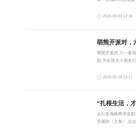
为苏州观众留下独家
2026-06-01 13:34
萌熊开派对，
萌熊开派对,六一看我
园,为全国大小朋友
2026-05-28 13:17
“扎根生活，
从引发海峡两岸追剧
荧屏的《主角》,总