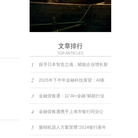
文章排行
TOP ARTICLES
1
探寻日本智造之魂，赋能企业增长新
2
路径——2025-2026日本精密仪器与
2025年下半年金融科技展望：AI驱
3
高端制造标杆考察团招募启动
动、监管深化与全球化布局
金融壹账通：以“AI+金融”赋能行业
4
数字化转型，助力做好“五篇大文章”
金融壹账通携手上海市银行同业公
5
会：聚焦科技创新，共同探讨银行转
服销机器人方案荣膺“2024银行家年