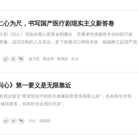
仁心为尺，书写国产医疗剧现实主义新答卷
大剧《问心》登陆央视八套黄金档播出，开播便凭借极致专业的医疗叙
群像、温润克制的人文表达，拿下收视与口碑双丰收，稳稳树立起国产现
作。
赵又廷
黄金档
电视剧
总台
问心》第一要义是无限靠近
观众留言“希望现实中的医生都像剧里塑造得那么好”；也有医生对我
者做得更多，但有时也会感到无奈”。
问心
电视剧