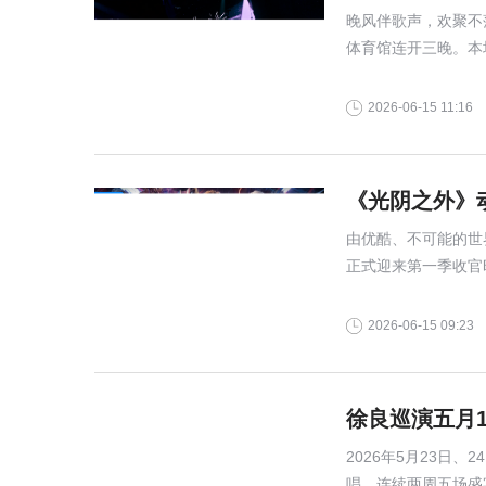
晚风伴歌声，欢聚不
体育馆连开三晚。本
还为观众进行三万根
奖、全城宣发造势以
2026-06-15 11:16
《光阴之外》
由优酷、不可能的世
正式迎来第一季收官
度的视觉美学以及对
流媒体的广泛认可，
2026-06-15 09:23
徐良巡演五月
2026年5月23日、
唱，连续两周五场盛