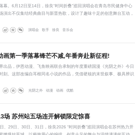
落幕。6月12日至14日，徐良“时间折叠”巡回演唱会在青岛市民健身中心
场演出不仅集结经典曲目与新晋热歌，设计了趣味十足的创意舞台互动，
烤肠发放、无人机表演、家乡特别版读信等暖心环节，搭配本土好物抽
及歌迷暖心应援，打造出一场兼具青春回忆、趣味互动与满
演唱会
歌手
徐良
音乐会
动画第一季落幕锋芒不减,年番奔赴新征程!
界出品，伊恩动漫、飞鱼映画联合承制的年度重磅国漫《光阴之外》今日
时刻。这部改编自耳根同名小说的作品，凭借硬核的末世叙事、极具辨识
人性与生存的深刻思辨，在商业成绩与观众口碑上实现双丰收，更获得主
为国漫在题材拓维与文化表达上探出一条新路。
光阴之外
动漫
动画
优酷
13场 苏州站五场连开解锁限定惊喜
24日、29日、30日、31日，徐良2026 “时间折叠”巡回演唱会在苏州热力开
宴燃爆姑苏城，以极致用心的编排、创意十足的舞台与温情满满的互动，