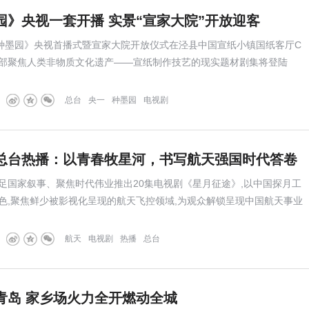
园》央视一套开播 实景“宣家大院”开放迎客
《种墨园》央视首播式暨宣家大院开放仪式在泾县中国宣纸小镇国纸客厅C
部聚焦人类非物质文化遗产——宣纸制作技艺的现实题材剧集将登陆
，与全国观众一起见证千年宣纸如何在时光中传承不朽。
总台
央一
种墨园
电视剧
总台热播：以青春牧星河，书写航天强国时代答卷
足国家叙事、聚焦时代伟业推出20集电视剧《星月征途》,以中国探月工
色,聚焦鲜少被影视化呈现的航天飞控领域,为观众解锁呈现中国航天事业
航天
电视剧
热播
总台
青岛 家乡场火力全开燃动全城