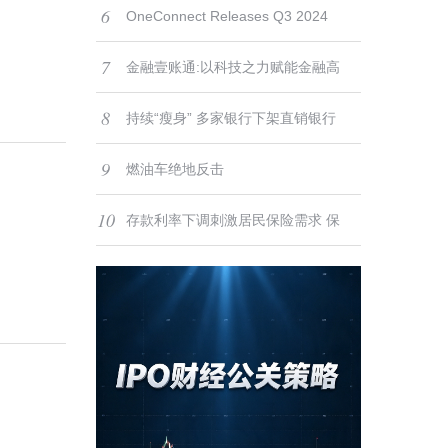
6
型之路
度金融科技产品创新优秀案例”
OneConnect Releases Q3 2024
7
Results
金融壹账通:以科技之力赋能金融高
8
质量发展
持续“瘦身” 多家银行下架直销银行
9
App
燃油车绝地反击
10
存款利率下调刺激居民保险需求 保
险股有望迎来“戴维斯双击”配置良机