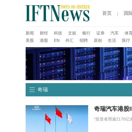
首页
国
新闻
财经
科技
文娱
银行
证券
汽车
体
美股
港股
EN
外汇
招聘
原创
生活
医疗
奇瑞
奇瑞汽车港股I
“投资者用逾217