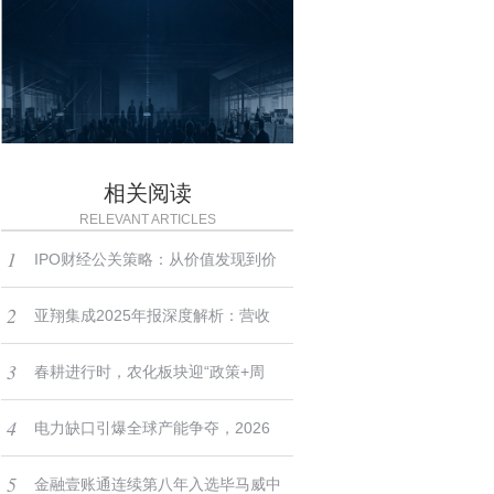
相关阅读
RELEVANT ARTICLES
1
IPO财经公关策略：从价值发现到价
2
值实现的战略护航
亚翔集成2025年报深度解析：营收
3
降利润增的背后，藏着怎样的“大
春耕进行时，农化板块迎“政策+周
4
腿”逻辑？
期”双驱动：聚焦磷钾资源与农药龙
电力缺口引爆全球产能争夺，2026
5
头
产业链机遇全面兑现
金融壹账通连续第八年入选毕马威中