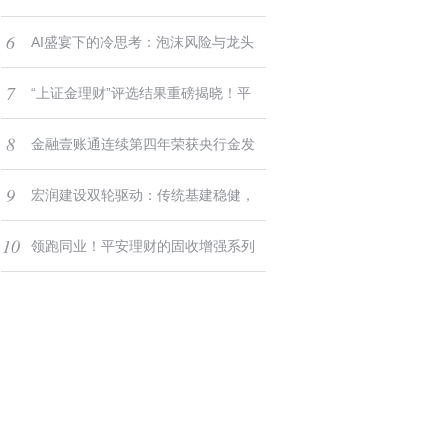
6
国金融科技企业双50榜单
AI盛宴下的冷思考：泡沫风险与龙头
7
价值重估
“上证金理财”评选结果重磅揭晓！平
8
安理财再夺三项重磅奖项
金融壹账通连续第四年荣获央行金发
9
奖，以科技之力赋能金融高质量发展
宏润建设双轮驱动：传统基建稳健，
10
机器人业务突破在即
领跑同业！平安理财的固收增强系列
产品何以兼得高收益与强稳定？