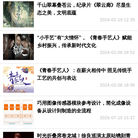
千山翠幕叠苍云，纪录片《翠云廊》尽显生
态之美，文明底蕴
2024-02-19 12:39
“小手艺”有“大情怀”， 《青春手艺人》赋能
乡村振兴，传承新时代文化
2024-02-06 18:52
《青春手艺人》：在薪火相传中 照见传统手
工艺的共创与表达
2024-02-06 18:36
巧用图像传感器模块参考设计，简化成像设
备从设计到制造的全流程
2026-07-15 15:37
时光折叠席卷龙城！徐良巡演太原站镌刻青