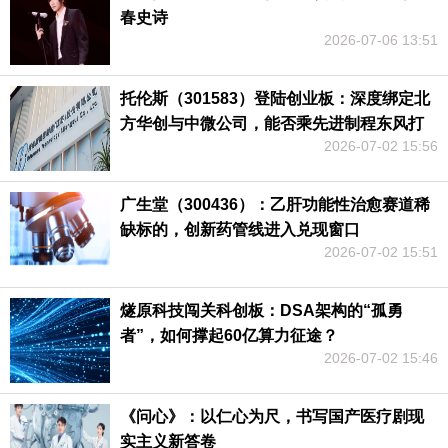
春史诗
2026-07-06 13:51
托伦斯（301583）登陆创业板：深度绑定北
方华创与中微公司，能否乘先进制程东风打
2026-07-02 15:56
破零部件“卡脖子”？
广生堂（300436）：乙肝功能性治愈赛道稀
缺标的，创新药管线进入兑现窗口
2026-07-02 15:51
燧原科技闯关科创板：DSA架构的“孤勇
者”，如何撑起60亿算力征途？
2026-07-02 15:46
《问心》：以仁心为尺，书写国产医疗剧现
实主义新答卷