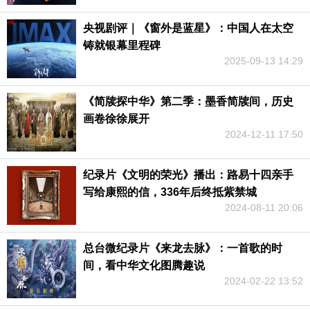
央视剧评｜《窗外是蓝星》：中国人在太空
铸就银幕里程碑
2025-09-13 14:29
《简牍探中华》第二季：墨香简牍间，历史
画卷徐徐展开
2024-12-11 17:50
纪录片《文明的荣光》播出：路易十四亲手
写给康熙的信，336年后终抵紫禁城
2024-08-11 20:06
总台微纪录片《来龙去脉》：一首歌的时
间，看中华文化图腾趣说
2024-02-22 13:52